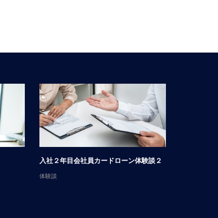
入社２年目会社員カードローン体験談２
男性会社員
体験談
体験談