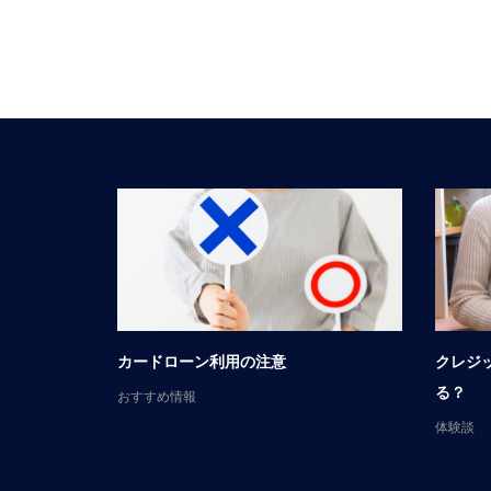
談
カードローン利用の注意
クレジ
る？
おすすめ情報
体験談