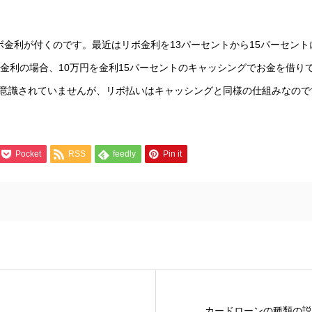
ボ金利が付くのです。最近はリボ金利を13パーセントから15パーセン
ボ金利の場合、10万円を金利15パーセントのキャッシングでお金を借り
意識されていませんが、リボ払いはキャッシングと同様の仕組みなので
Pocket
RSS
feedly
Pin it
カードローンの種類の説