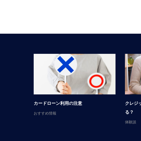
談
カードローン利用の注意
クレジ
る？
おすすめ情報
体験談