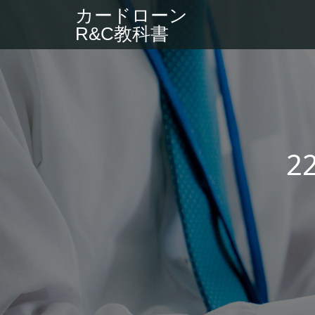
カードローン
R&C教科書
2