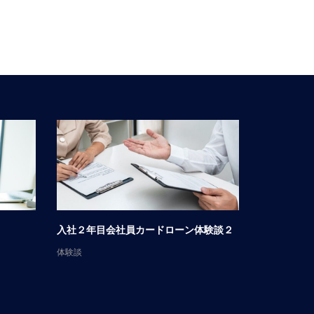
入社２年目会社員カードローン体験談２
男性会社員
体験談
体験談