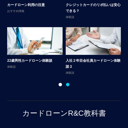
メ
カードローン利用の注意
クレジットカードのリボ払いは安心
男
できる？
おすすめ情報
体
体験談
サ
22歳男性カードローン体験談
入社２年目会社員カードローン体験
談
談２
体験談
体
体験談
カードローンR&C教科書