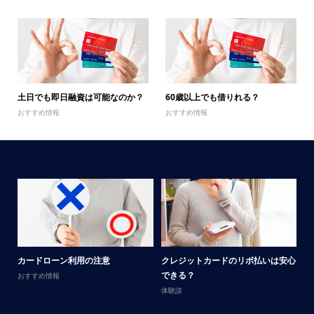
土日でも即日融資は可能なのか？
60歳以上でも借りれる？
おすすめ情報
おすすめ情報
メ
カードローン利用の注意
クレジットカードのリボ払いは安心
男
できる？
おすすめ情報
体
体験談