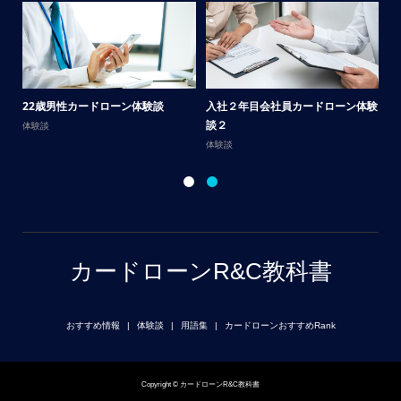
サ
22歳男性カードローン体験談
入社２年目会社員カードローン体験
談
談２
体験談
体
体験談
カードローンR&C教科書
おすすめ情報
体験談
用語集
カードローンおすすめRank
Copyright © カードローンR&C教科書