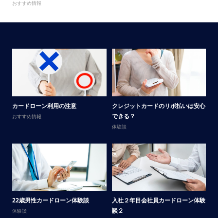
おすすめ情報
メ
カードローン利用の注意
クレジットカードのリボ払いは安心
男
できる？
おすすめ情報
体
体験談
サ
22歳男性カードローン体験談
入社２年目会社員カードローン体験
談
談２
体験談
体