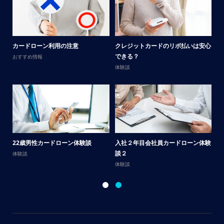
メ
カードローン利用の注意
クレジットカードのリボ払いは安心
男
できる？
おすすめ情報
体
体験談
サ
22歳男性カードローン体験談
入社２年目会社員カードローン体験
談
談２
体験談
体
体験談