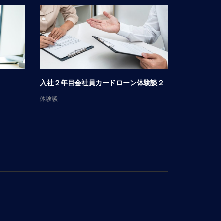
入社２年目会社員カードローン体験談２
男性会社員
体験談
体験談