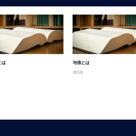
とは
与信とは
用語集