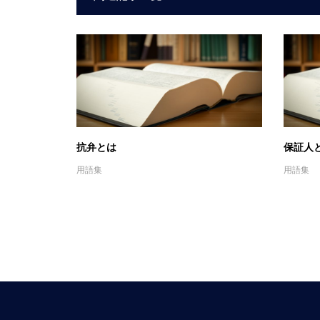
抗弁とは
保証人
用語集
用語集