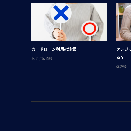
談
カードローン利用の注意
クレジ
る？
おすすめ情報
体験談