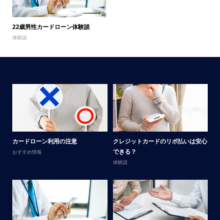
22歳男性カードローン体験談
体験談
メ
カードローン利用の注意
クレジットカードのリボ払いは安心
男
できる？
おすすめ情報
体
体験談