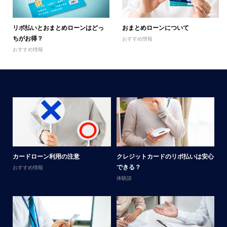
リボ払いとおまとめローンはどっ
おまとめローンについて
ちがお得？
おすすめ情報
おすすめ情報
メ
カードローン利用の注意
クレジットカードのリボ払いは安心
男
できる？
おすすめ情報
体
体験談