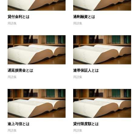
貸付金利とは
過剰融資とは
用語集
用語集
遅延損害金とは
連帯保証人とは
用語集
用語集
途上与信とは
貸付限度額とは
用語集
用語集