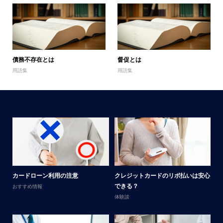
債務不存在とは
督促とは
用語集
用語集
メ
カードローン利用の注意
クレジットカードのリボ払いは安心
男
できる？
おすすめ情報
体
体験談