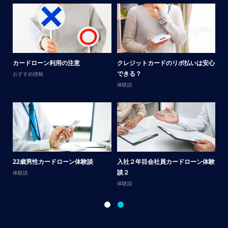
メ
カードローン利用の注意
クレジットカードのリボ払いは安心
男
できる？
おすすめ情報
体
体験談
サ
22歳男性カードローン体験談
入社２年目会社員カードローン体験
談
談２
体験談
体
体験談