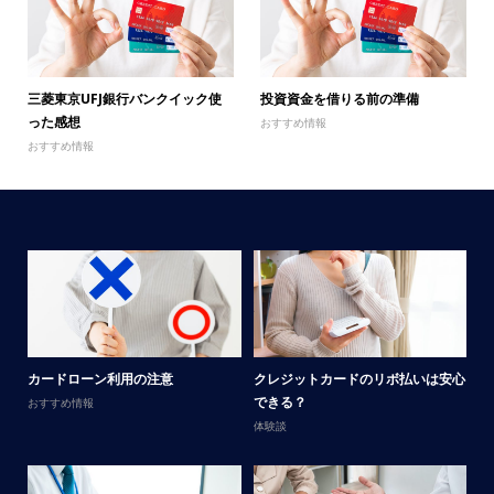
三菱東京UFJ銀行バンクイック使
投資資金を借りる前の準備
った感想
おすすめ情報
おすすめ情報
メ
カードローン利用の注意
クレジットカードのリボ払いは安心
男
できる？
おすすめ情報
体
体験談