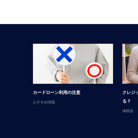
談
カードローン利用の注意
クレジ
る？
おすすめ情報
体験談