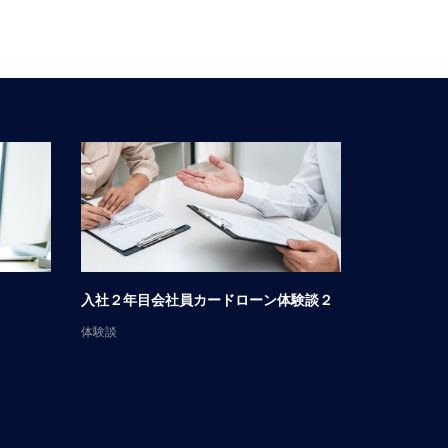
入社２年目会社員カードローン体験談２
男性会社員
体験談
体験談