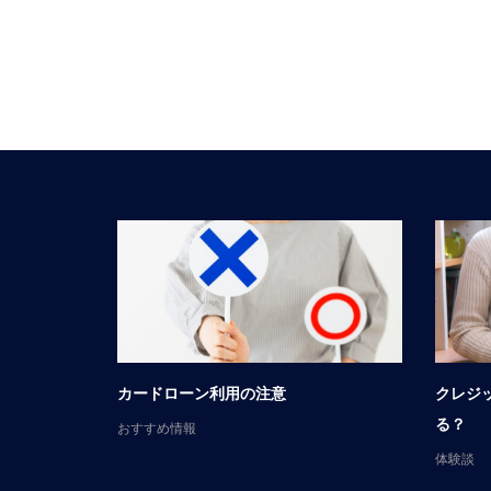
談
カードローン利用の注意
クレジ
る？
おすすめ情報
体験談