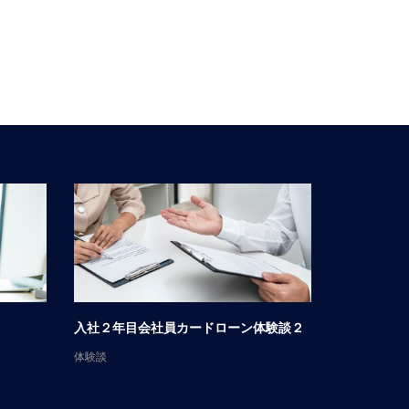
入社２年目会社員カードローン体験談２
男性会社員
体験談
体験談