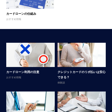
カードローンの仕組み
おすすめ情報
メ
カードローン利用の注意
クレジットカードのリボ払いは安心
男
できる？
おすすめ情報
体
体験談