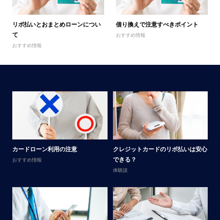
リボ払いとおまとめローンについ
借り換えで注意すべきポイント
て
おすすめ情報
おすすめ情報
メ
カードローン利用の注意
クレジットカードのリボ払いは安心
男
できる？
おすすめ情報
体
体験談