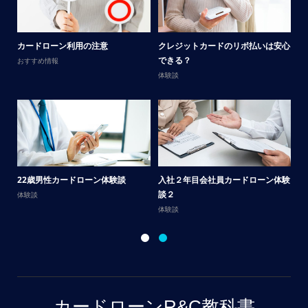
メ
カードローン利用の注意
クレジットカードのリボ払いは安心
男
できる？
おすすめ情報
体
体験談
サ
22歳男性カードローン体験談
入社２年目会社員カードローン体験
談
談２
体験談
体
体験談
カードローンR&C教科書