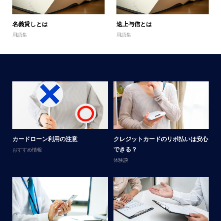
名義貸しとは
途上与信とは
用語集
用語集
メ
カードローン利用の注意
クレジットカードのリボ払いは安心
男
できる？
おすすめ情報
体
体験談