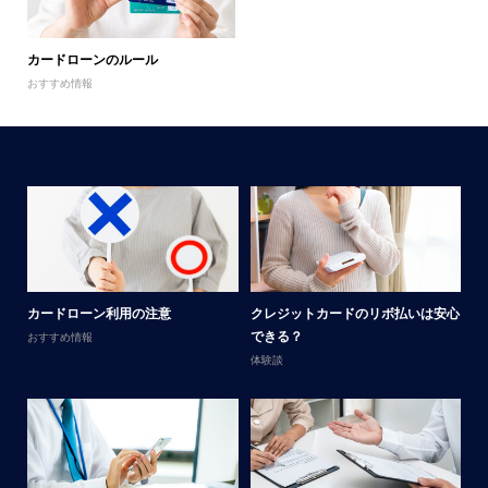
カードローンのルール
おすすめ情報
メ
カードローン利用の注意
クレジットカードのリボ払いは安心
男
できる？
おすすめ情報
体
体験談