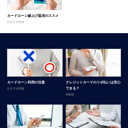
カードローン繰上げ返済のススメ
おすすめ情報
メ
カードローン利用の注意
クレジットカードのリボ払いは安心
男
できる？
おすすめ情報
体
体験談