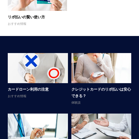
リボ払いの賢い使い方
おすすめ情報
メ
カードローン利用の注意
クレジットカードのリボ払いは安心
男
できる？
おすすめ情報
体
体験談