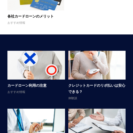
各社カードローンのメリット
おすすめ情報
メ
カードローン利用の注意
クレジットカードのリボ払いは安心
男
できる？
おすすめ情報
体
体験談