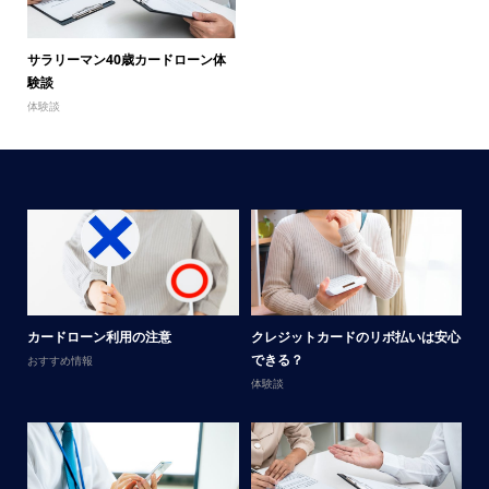
サラリーマン40歳カードローン体
験談
体験談
メ
カードローン利用の注意
クレジットカードのリボ払いは安心
男
できる？
おすすめ情報
体
体験談