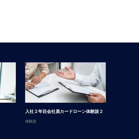
入社２年目会社員カードローン体験談２
男性会社員
体験談
体験談