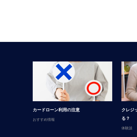
談
カードローン利用の注意
クレジ
る？
おすすめ情報
体験談