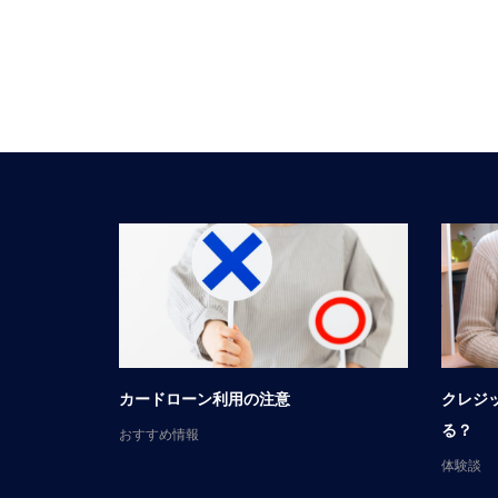
談
カードローン利用の注意
クレジ
る？
おすすめ情報
体験談