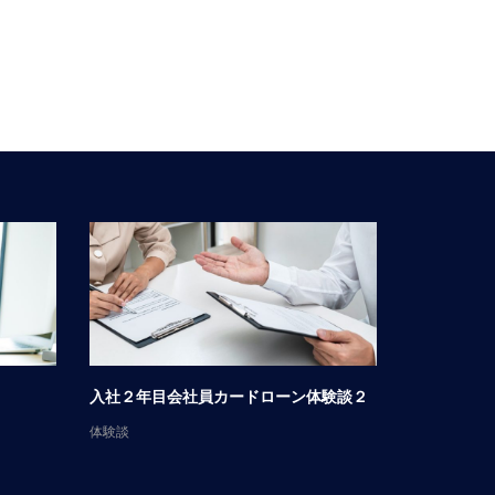
入社２年目会社員カードローン体験談２
男性会社員
体験談
体験談