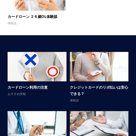
カードローン ２６歳OL体験談
体験談
メ
カードローン利用の注意
クレジットカードのリボ払いは安心
男
できる？
おすすめ情報
体
体験談