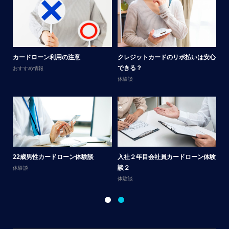
メ
カードローン利用の注意
クレジットカードのリボ払いは安心
男
できる？
おすすめ情報
体
体験談
サ
22歳男性カードローン体験談
入社２年目会社員カードローン体験
談
談２
体験談
体
体験談