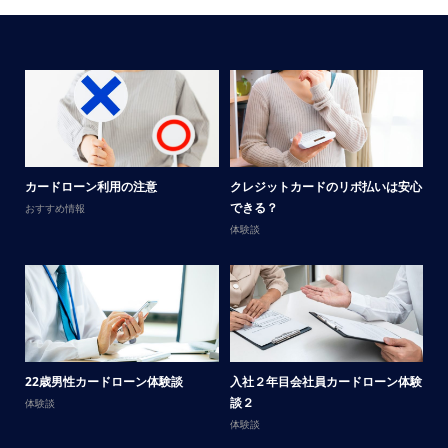
メ
カードローン利用の注意
クレジットカードのリボ払いは安心
男
できる？
おすすめ情報
体
体験談
サ
22歳男性カードローン体験談
入社２年目会社員カードローン体験
談
談２
体験談
体
体験談